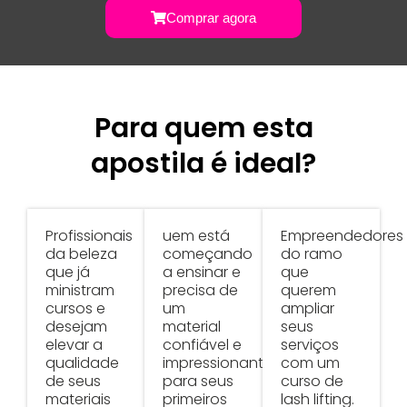
Comprar agora
Para quem esta
apostila é ideal?
Profissionais
uem está
Empreendedores
da beleza
começando
do ramo
que já
a ensinar e
que
ministram
precisa de
querem
cursos e
um
ampliar
desejam
material
seus
elevar a
confiável e
serviços
qualidade
impressionante
com um
de seus
para seus
curso de
materiais
primeiros
lash lifting.