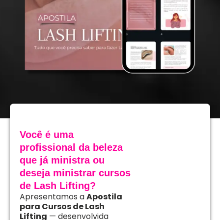
Você é uma
profissional da beleza
que já ministra ou
deseja ministrar cursos
de Lash Lifting?
Apresentamos a
Apostila
para Cursos de Lash
Lifting
— desenvolvida