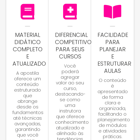
MATERIAL
DIFERENCIAL
FACILIDADE
DIDÁTICO
COMPETITIVO
PARA
COMPLETO
PARA SEUS
PLANEJAR
E
CURSOS
E
ATUALIZADO
ESTRUTURAR
Você
AULAS
poderá
A apostila
agregar
oferece um
O conteúdo
valor ao seu
conteúdo
é
curso,
estruturado
apresentado
destacando-
que
de forma
se como
abrange
clara e
uma
desde os
organizada,
instrutora
fundamentos
facilitando o
que oferece
até técnicas
planejamento
conhecimento
avançadas,
de módulos
atualizado e
garantindo
e atividades
alinhado às
que você
práticas.
tendências