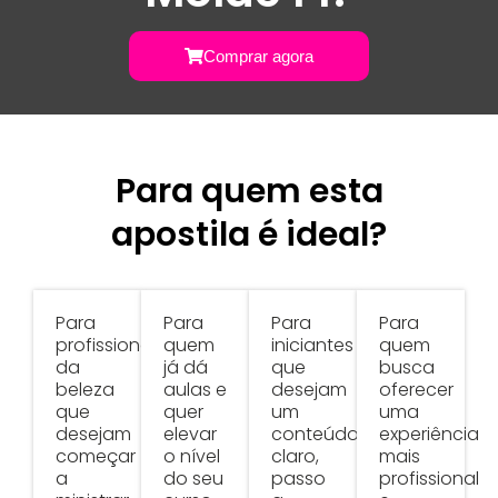
Comprar agora
Para quem esta
apostila é ideal?
Para
Para
Para
Para
profissionais
quem
iniciantes
quem
da
já dá
que
busca
beleza
aulas e
desejam
oferecer
que
quer
um
uma
desejam
elevar
conteúdo
experiência
começar
o nível
claro,
mais
a
do seu
passo
profissional