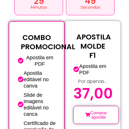
29
49
Minutos
Secondos
APOSTILA
COMBO
MOLDE
PROMOCIONAL
F1
Apostila em
PDF
Apostila em
PDF
Apostila
editável no
Por apenas...
canva
37,00
Slide de
imagens
editável no
Comprar
canca
apostila
Certificado de