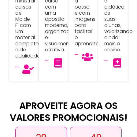
ministrar
curso
a
e
cursos
com
passo
didática
de
uma
e com
às
Molde
apostila
imagens
suas
F1 com
moderna,
para
alunas,
um
organizada
facilitar
valorizando
material
e
o
ainda
completo
visualmente
aprendizado.
mais o
e de
atrativa.
ensino.
qualidade.
APROVEITE AGORA OS
VALORES PROMOCIONAIS!