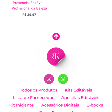
Presencial Editável –
Profissional da Beleza
R$
29,97
I
W
n
h
Todos os Produtos
Kits Editáveis
s
a
Lista de Fornecedor
Apostilas Editáveis
t
t
a
s
Kit Iniciante
Acessórios Digitais
E-books
g
a