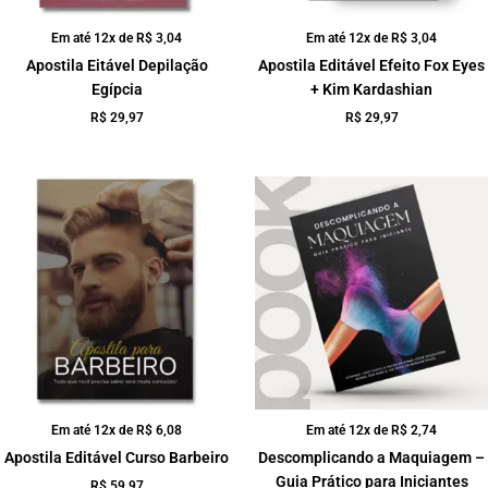
Em até 12x de
R$
3,04
Em até 12x de
R$
3,04
Apostila Eitável Depilação
Apostila Editável Efeito Fox Eyes
Egípcia
+ Kim Kardashian
R$
29,97
R$
29,97
Em até 12x de
R$
6,08
Em até 12x de
R$
2,74
Apostila Editável Curso Barbeiro
Descomplicando a Maquiagem –
Guia Prático para Iniciantes
R$
59,97