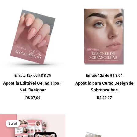
Em até 12x de
R$
3,75
Em até 12x de
R$
3,04
Apostila Editável Gel na Tips –
Apostila para Curso Design de
Nail Designer
Sobrancelhas
R$
37,00
R$
29,97
O
O
preço
preço
Sale!
original
atual
era:
é:
R$ 29,90.
R$ 9,99.