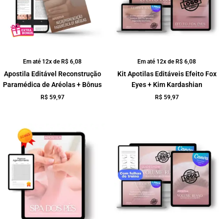
Em até 12x de
R$
6,08
Em até 12x de
R$
6,08
Apostila Editável Reconstrução
Kit Apotilas Editáveis Efeito Fox
Paramédica de Aréolas + Bônus
Eyes + Kim Kardashian
R$
59,97
R$
59,97