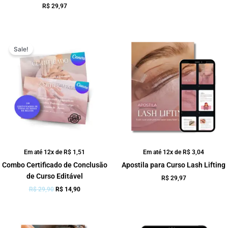
R$
29,97
O
O
preço
preço
Sale!
original
atual
era:
é:
R$ 29,90.
R$ 14,90.
Em até 12x de
R$
1,51
Em até 12x de
R$
3,04
Combo Certificado de Conclusão
Apostila para Curso Lash Lifting
de Curso Editável
R$
29,97
R$
29,90
R$
14,90