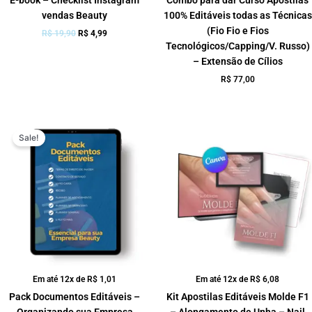
vendas Beauty
100% Editáveis todas as Técnicas
(Fio Fio e Fios
R$
19,90
R$
4,99
Tecnológicos/Capping/V. Russo)
– Extensão de Cílios
R$
77,00
O
O
preço
preço
Sale!
original
atual
era:
é:
R$ 29,90.
R$ 9,99.
Em até 12x de
R$
1,01
Em até 12x de
R$
6,08
Pack Documentos Editáveis –
Kit Apostilas Editáveis Molde F1
Organizando sua Empresa
– Alongamento de Unha – Nail