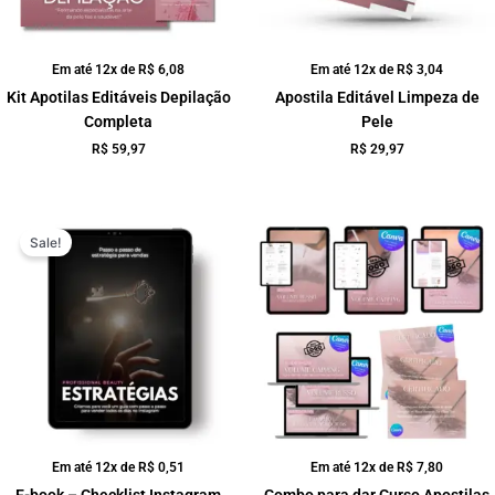
Em até 12x de
R$
6,08
Em até 12x de
R$
3,04
Kit Apotilas Editáveis Depilação
Apostila Editável Limpeza de
Completa
Pele
R$
59,97
R$
29,97
O
O
preço
preço
Sale!
original
atual
era:
é:
R$ 19,90.
R$ 4,99.
Em até 12x de
R$
0,51
Em até 12x de
R$
7,80
E-book – Checklist Instagram
Combo para dar Curso Apostilas