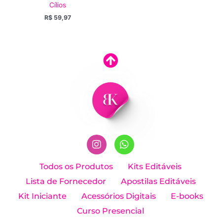
Cílios
R$
59,97
I
W
n
h
Todos os Produtos
Kits Editáveis
s
a
Lista de Fornecedor
Apostilas Editáveis
t
t
a
s
Kit Iniciante
Acessórios Digitais
E-books
g
a
Curso Presencial
r
p