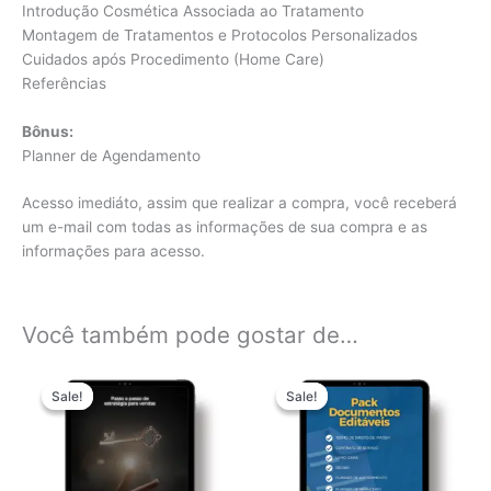
Introdução Cosmética Associada ao Tratamento
Montagem de Tratamentos e Protocolos Personalizados
Cuidados após Procedimento (Home Care)
Referências
Bônus:
Planner de Agendamento
Acesso imediáto, assim que realizar a compra, você receberá
um e-mail com todas as informações de sua compra e as
informações para acesso.
Você também pode gostar de…
O
O
O
O
preço
preço
preço
preço
Sale!
Sale!
Sale!
Sale!
original
atual
original
atual
era:
é:
era:
é:
R$ 19,90.
R$ 4,99.
R$ 29,90.
R$ 9,99.