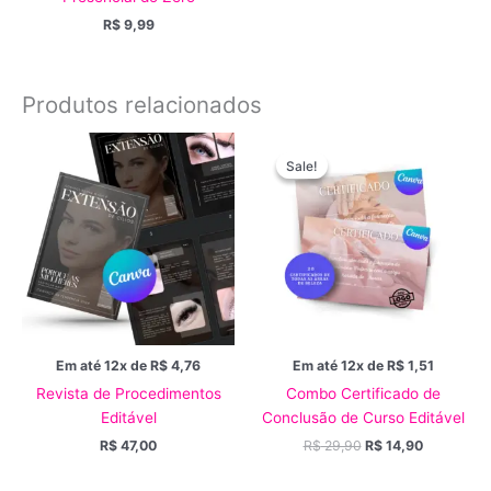
R$
9,99
Produtos relacionados
O
O
preço
preço
Sale!
Sale!
original
atual
era:
é:
R$ 29,90.
R$ 14,90.
Em até 12x de
R$
4,76
Em até 12x de
R$
1,51
Revista de Procedimentos
Combo Certificado de
Editável
Conclusão de Curso Editável
R$
47,00
R$
29,90
R$
14,90