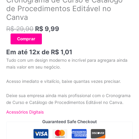
era:
é:
e
de Procedimentos Editável no
R$ 29,90.
R$ 9,99.
Catálogo
Canva
de
Procedimentos
R$
29,90
R$
9,99
Editável
no
Comprar
Canva
Em até 12x de
R$
1,01
quantidade
Tudo com um design moderno e incrível para agregara ainda
mais valor em seu negócio.
Acesso imediato e vitalício, baixe quantas vezes precisar.
Deixe sua empresa ainda mais profissional com o Cronograma
de Curso e Catálogo de Procedimentos Editável no Canva.
Acessórios Digitais
Guaranteed Safe Checkout