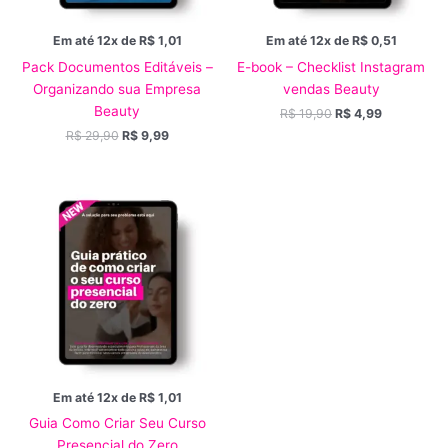
Em até 12x de
R$
1,01
Em até 12x de
R$
0,51
Pack Documentos Editáveis –
E-book – Checklist Instagram
Organizando sua Empresa
vendas Beauty
Beauty
R$
19,90
R$
4,99
R$
29,90
R$
9,99
Em até 12x de
R$
1,01
Guia Como Criar Seu Curso
Presencial do Zero