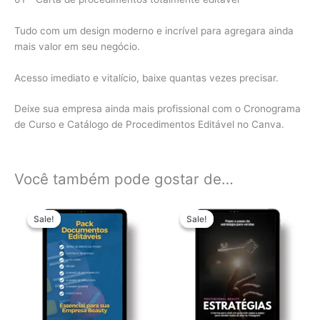
Tudo com um design moderno e incrível para agregara ainda
mais valor em seu negócio.
Acesso imediato e vitalício, baixe quantas vezes precisar.
Deixe sua empresa ainda mais profissional com o Cronograma
de Curso e Catálogo de Procedimentos Editável no Canva.
Você também pode gostar de…
O
O
O
O
preço
preço
preço
preço
Sale!
Sale!
Sale!
Sale!
original
atual
original
atual
era:
é:
era:
é:
R$ 29,90.
R$ 9,99.
R$ 19,90.
R$ 4,99.