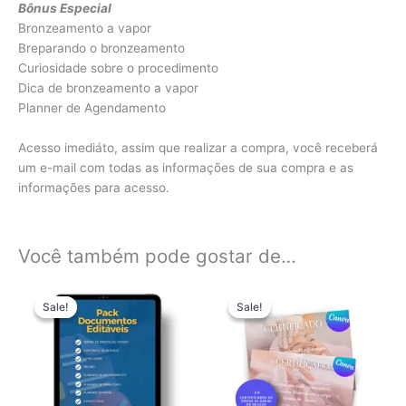
Bônus Especial
Bronzeamento a vapor
Breparando o bronzeamento
Curiosidade sobre o procedimento
Dica de bronzeamento a vapor
Planner de Agendamento
Acesso imediáto, assim que realizar a compra, você receberá
um e-mail com todas as informações de sua compra e as
informações para acesso.
Você também pode gostar de…
O
O
O
O
preço
preço
preço
preço
Sale!
Sale!
Sale!
Sale!
original
atual
original
atual
era:
é:
era:
é:
R$ 29,90.
R$ 9,99.
R$ 29,90.
R$ 14,90.