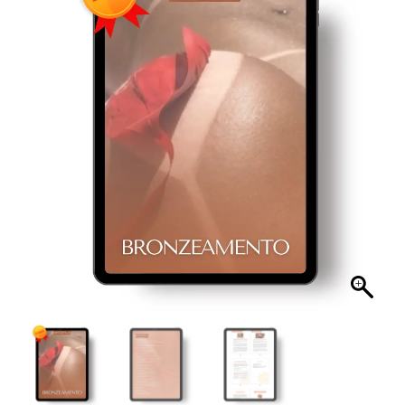
Bronze
+
Bônus
quantidade