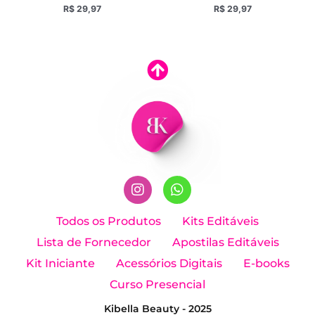
R$
29,97
R$
29,97
I
W
n
h
Todos os Produtos
Kits Editáveis
s
a
Lista de Fornecedor
Apostilas Editáveis
t
t
a
s
Kit Iniciante
Acessórios Digitais
E-books
g
a
Curso Presencial
r
p
a
p
Kibella Beauty - 2025