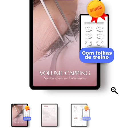
-
Extensão
de
Cílios
quantidade