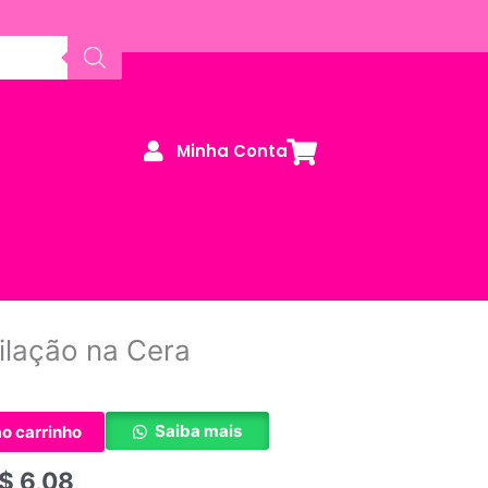
Minha Conta
ilação na Cera
Saiba mais
ao carrinho
$
6,08