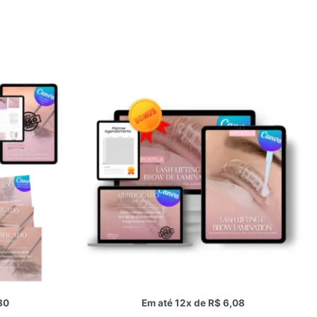
80
Em até 12x de
R$
6,08