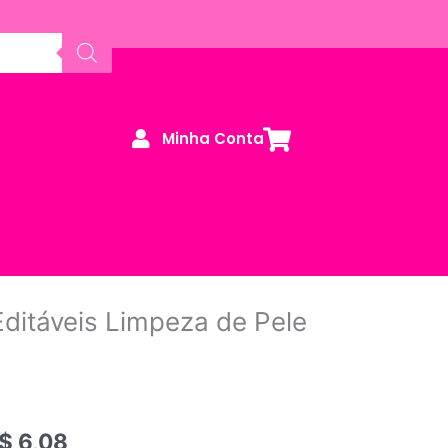
Minha Conta
 Editáveis Limpeza de Pele
$
6,08