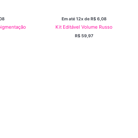
08
Em até 12x de
R$
6,08
opigmentação
Kit Editável Volume Russo
R$
59,97