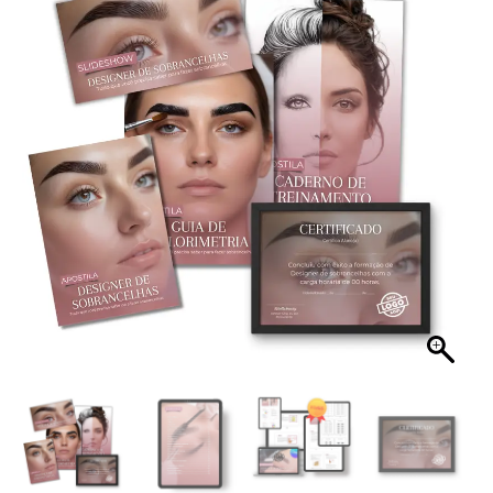
Curso
Design
de
Sobrancelha
+
04
Bônus
quantidade