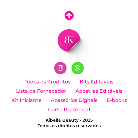
I
W
n
h
Todos os Produtos
Kits Editáveis
s
a
Lista de Fornecedor
Apostilas Editáveis
t
t
a
s
Kit Iniciante
Acessórios Digitais
E-books
g
a
Curso Presencial
r
p
a
p
Kibella Beauty - 2025
m
Todos os direitos reservados