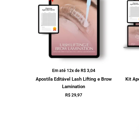
Em até 12x de
R$
3,04
Apostila Editável Lash Lifting e Brow
Kit Ap
Lamination
R$
29,97