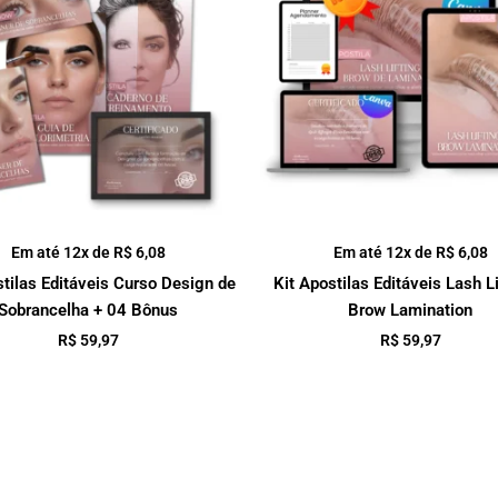
Em até 12x de
R$
6,08
Em até 12x de
R$
6,08
stilas Editáveis Curso Design de
Kit Apostilas Editáveis Lash Li
Sobrancelha + 04 Bônus
Brow Lamination
R$
59,97
R$
59,97