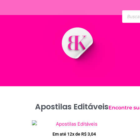
Ir
para
Pesquis
produto
o
conteúdo
Apostilas Editáveis
Encontre su
Em até 12x de
R$
3,04