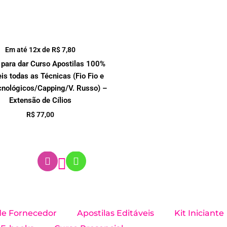
Em até 12x de
R$
7,80
para dar Curso Apostilas 100%
is todas as Técnicas (Fio Fio e
cnológicos/Capping/V. Russo) –
Extensão de Cílios
R$
77,00
I
W
n
h
 de Fornecedor
Apostilas Editáveis
Kit Iniciante
s
a