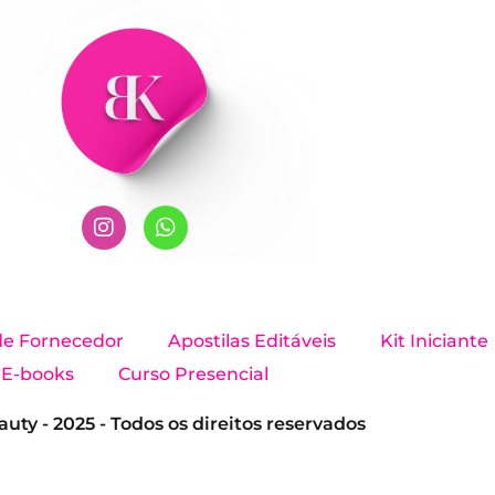
I
W
n
h
 de Fornecedor
Apostilas Editáveis
Kit Iniciante
s
a
E-books
Curso Presencial
t
t
a
s
g
a
auty - 2025 - Todos os direitos reservados
r
p
a
p
m