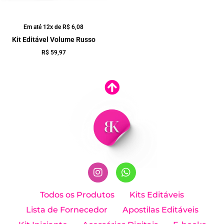
Em até 12x de
R$
6,08
Kit Editável Volume Russo
R$
59,97
I
W
n
h
Todos os Produtos
Kits Editáveis
s
a
Lista de Fornecedor
Apostilas Editáveis
t
t
a
s